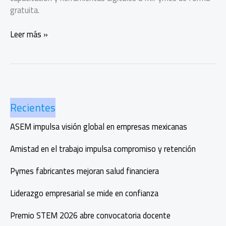
gratuita.
Crece
Leer más »
mi
negocio
impulsará
a
100
Recientes
mil
MiPymes
ASEM impulsa visión global en empresas mexicanas
con
IA
Amistad en el trabajo impulsa compromiso y retención
Pymes fabricantes mejoran salud financiera
Liderazgo empresarial se mide en confianza
Premio STEM 2026 abre convocatoria docente