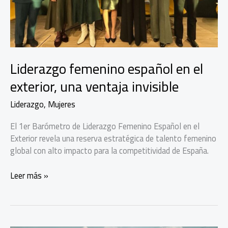
la
abundancia
Liderazgo femenino español en el
exterior, una ventaja invisible
Liderazgo
,
Mujeres
El 1er Barómetro de Liderazgo Femenino Español en el
Exterior revela una reserva estratégica de talento femenino
global con alto impacto para la competitividad de España.
Liderazgo
Leer más »
femenino
español
en
el