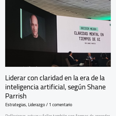
en
la
era
de
la
Inteligencia
artificial
Liderar con claridad en la era de la
inteligencia artificial, según Shane
Parrish
Estrategias
,
Liderazgo
/
1 comentario
Reflexionar, actuar y fallar también son formas de aprender.