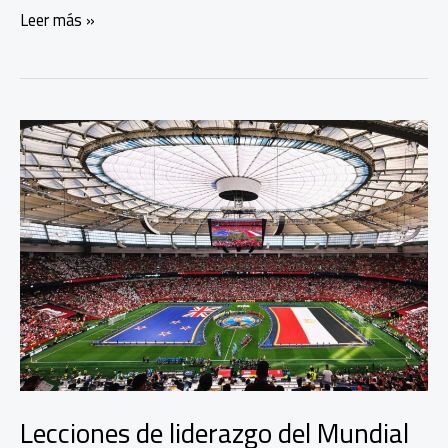
Liderazgo
Leer más »
empresarial
se
mide
en
confianza
Lecciones de liderazgo del Mundial