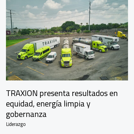
exterior,
una
ventaja
invisible
TRAXION presenta resultados en
equidad, energía limpia y
gobernanza
Liderazgo