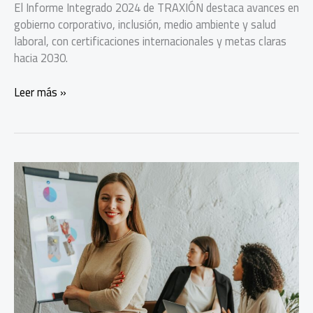
El Informe Integrado 2024 de TRAXIÓN destaca avances en
gobierno corporativo, inclusión, medio ambiente y salud
laboral, con certificaciones internacionales y metas claras
hacia 2030.
TRAXION
Leer más »
presenta
resultados
en
equidad,
energía
limpia
y
gobernanza