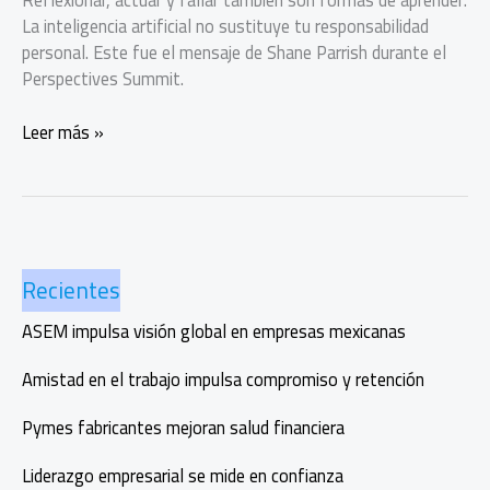
La inteligencia artificial no sustituye tu responsabilidad
personal. Este fue el mensaje de Shane Parrish durante el
Perspectives Summit.
Liderar
Leer más »
con
claridad
en
la
era
Recientes
de
la
ASEM impulsa visión global en empresas mexicanas
inteligencia
artificial,
Amistad en el trabajo impulsa compromiso y retención
según
Shane
Pymes fabricantes mejoran salud financiera
Parrish
Liderazgo empresarial se mide en confianza