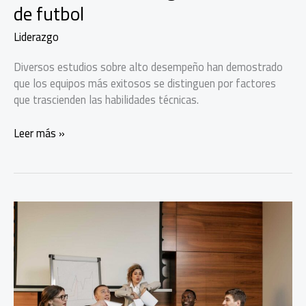
de futbol
Liderazgo
Diversos estudios sobre alto desempeño han demostrado
que los equipos más exitosos se distinguen por factores
que trascienden las habilidades técnicas.
Lecciones
Leer más »
de
liderazgo
del
Mundial
de
futbol