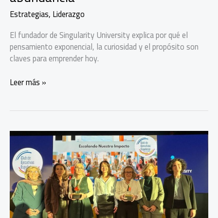
Estrategias
,
Liderazgo
El fundador de Singularity University explica por qué el
pensamiento exponencial, la curiosidad y el propósito son
claves para emprender hoy.
Peter
Leer más »
Diamandis:
Mentalidad,
tecnología
y
propósito
para
emprender
en
la
era
de