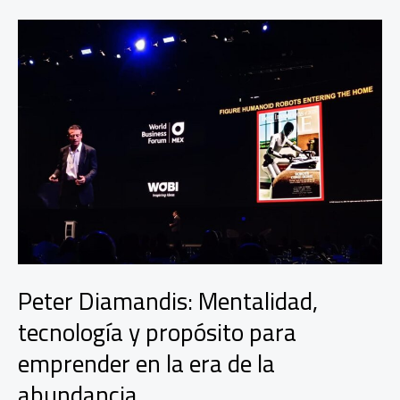
ambiente
laboral
tóxico
para
las
empresas
Peter Diamandis: Mentalidad,
tecnología y propósito para
emprender en la era de la
abundancia