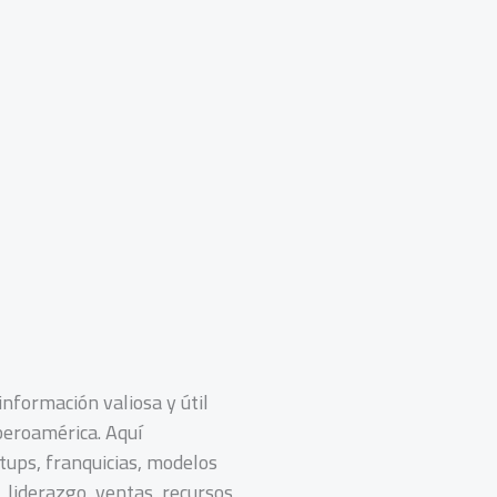
nformación valiosa y útil
beroamérica. Aquí
tups, franquicias, modelos
 liderazgo, ventas, recursos