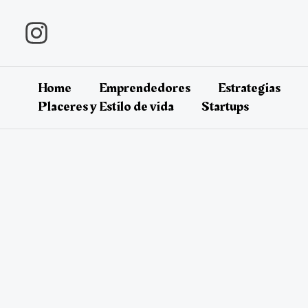
Ir
al
contenido
Home
Emprendedores
Estrategias
Placeres y Estilo de vida
Startups