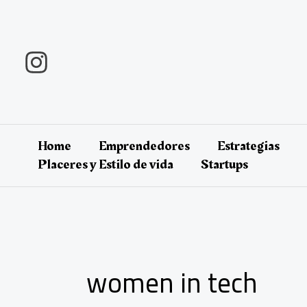
Ir
al
contenido
Home
Emprendedores
Estrategias
Placeres y Estilo de vida
Startups
women in tech