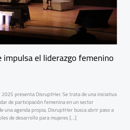
e impulsa el liderazgo femenino
025 presenta DisruptHer. Se trata de una iniciativa
dar de participación femenina en un sector
e una agenda propia, DisruptHer busca abrir paso a
les de desarrollo para mujeres […]