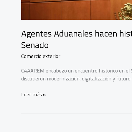
Agentes Aduanales hacen hist
Senado
Comercio exterior
CAAAREM encabezó un encuentro histórico en el 
discutieron modernización, digitalización y futuro
Agentes
Leer más »
Aduanales
hacen
historia
con