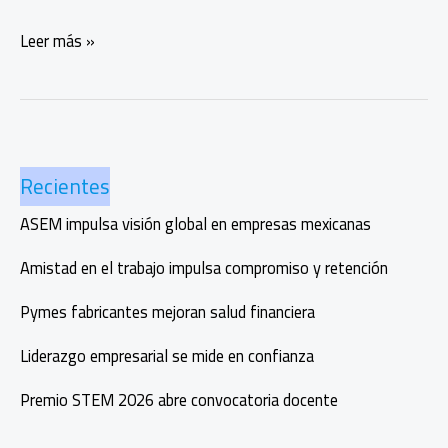
Sostenibilidad
Leer más »
y
rentabilidad:
cuando
lo
verde
Recientes
impulsa
negocios
ASEM impulsa visión global en empresas mexicanas
Amistad en el trabajo impulsa compromiso y retención
Pymes fabricantes mejoran salud financiera
Liderazgo empresarial se mide en confianza
Premio STEM 2026 abre convocatoria docente