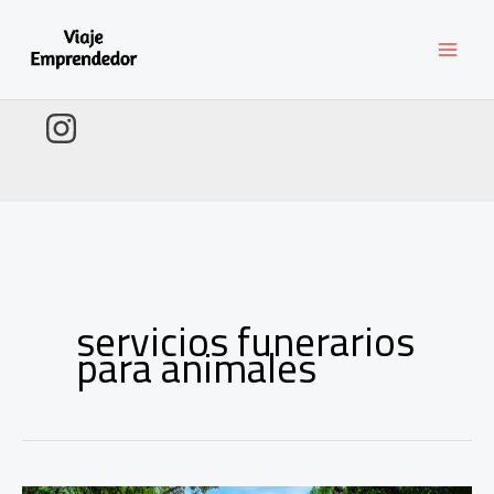
Ir
al
contenido
servicios funerarios
para animales