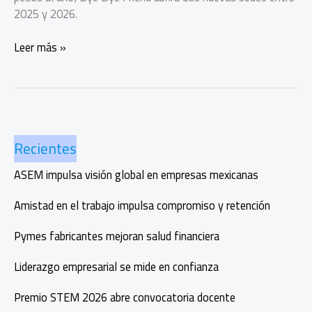
2025 y 2026.
Bye
Leer más »
Bye
Friend
impulsa
su
expansión
Recientes
en
2025
ASEM impulsa visión global en empresas mexicanas
Amistad en el trabajo impulsa compromiso y retención
Pymes fabricantes mejoran salud financiera
Liderazgo empresarial se mide en confianza
Premio STEM 2026 abre convocatoria docente