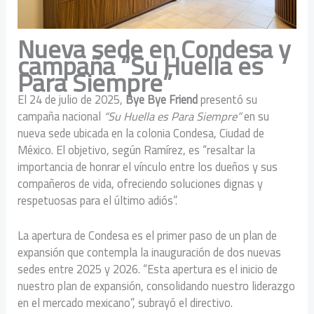
Nueva sede en Condesa y
campaña “Su Huella es
Para Siempre”
El 24 de julio de 2025,
Bye Bye Friend
presentó su
campaña nacional
“Su Huella es Para Siempre”
en su
nueva sede ubicada en la colonia Condesa, Ciudad de
México. El objetivo, según Ramírez, es “resaltar la
importancia de honrar el vínculo entre los dueños y sus
compañeros de vida, ofreciendo soluciones dignas y
respetuosas para el último adiós”.
La apertura de Condesa es el primer paso de un plan de
expansión que contempla la inauguración de dos nuevas
sedes entre 2025 y 2026. “Esta apertura es el inicio de
nuestro plan de expansión, consolidando nuestro liderazgo
en el mercado mexicano”, subrayó el directivo.