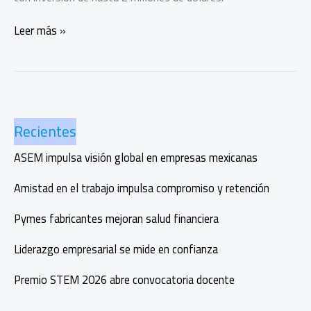
Decelera
Leer más »
México
2025:
inversión
con
propósito
Recientes
en
la
ASEM impulsa visión global en empresas mexicanas
Riviera
Amistad en el trabajo impulsa compromiso y retención
Pymes fabricantes mejoran salud financiera
Liderazgo empresarial se mide en confianza
Premio STEM 2026 abre convocatoria docente