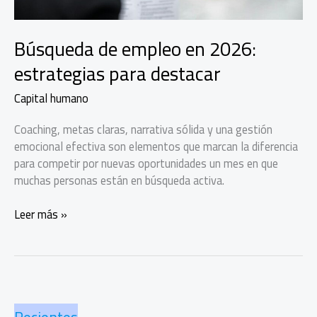
Búsqueda de empleo en 2026:
estrategias para destacar
Capital humano
Coaching, metas claras, narrativa sólida y una gestión
emocional efectiva son elementos que marcan la diferencia
para competir por nuevas oportunidades un mes en que
muchas personas están en búsqueda activa.
Búsqueda
Leer más »
de
empleo
en
2026:
estrategias
para