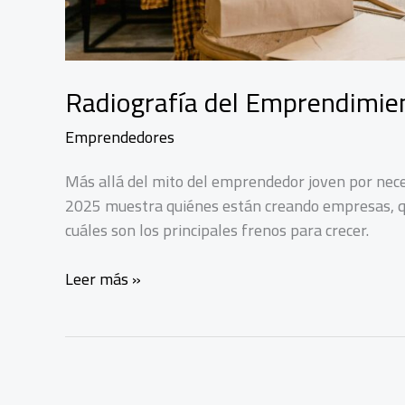
Radiografía del Emprendimie
Emprendedores
Más allá del mito del emprendedor joven por nec
2025 muestra quiénes están creando empresas, qu
cuáles son los principales frenos para crecer.
Radiografía
Leer más »
del
Emprendimiento
en
México
2025