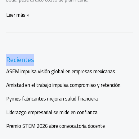
Ahorro
Leer más »
en
pareja:
cuando
el
amor
Recientes
también
implica
ASEM impulsa visión global en empresas mexicanas
planear
finanzas
Amistad en el trabajo impulsa compromiso y retención
Pymes fabricantes mejoran salud financiera
Liderazgo empresarial se mide en confianza
Premio STEM 2026 abre convocatoria docente