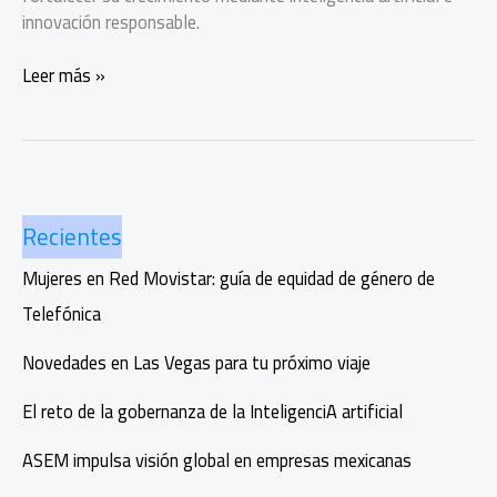
innovación responsable.
Aceleradora
Leer más »
PotencIA
MX:
IA
para
escalar
Recientes
empresas
mexicanas
Mujeres en Red Movistar: guía de equidad de género de
Telefónica
Novedades en Las Vegas para tu próximo viaje
El reto de la gobernanza de la InteligenciA artificial
ASEM impulsa visión global en empresas mexicanas