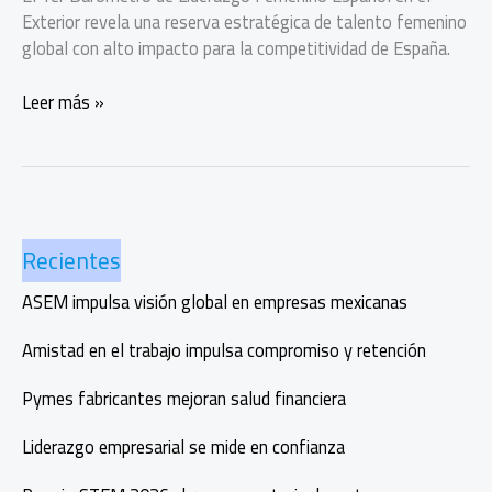
Exterior revela una reserva estratégica de talento femenino
global con alto impacto para la competitividad de España.
Liderazgo
Leer más »
femenino
español
en
el
exterior,
Recientes
una
ventaja
ASEM impulsa visión global en empresas mexicanas
invisible
Amistad en el trabajo impulsa compromiso y retención
Pymes fabricantes mejoran salud financiera
Liderazgo empresarial se mide en confianza