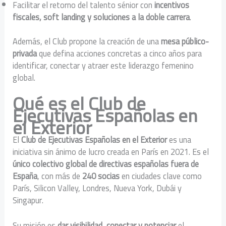
Facilitar el retorno del talento sénior con
incentivos
fiscales, soft landing y soluciones a la doble carrera
.
Además, el Club propone la creación de una
mesa público-
privada
que defina acciones concretas a cinco años para
identificar, conectar y atraer este liderazgo femenino
global.
Qué es el Club de
Ejecutivas Españolas en
el Exterior
El
Club de Ejecutivas Españolas en el Exterior
es una
iniciativa sin ánimo de lucro creada en París en 2021. Es el
único colectivo global de directivas españolas fuera de
España
, con más de
240 socias
en ciudades clave como
París, Silicon Valley, Londres, Nueva York, Dubái y
Singapur.
Su misión es
dar visibilidad, conectar y potenciar
el