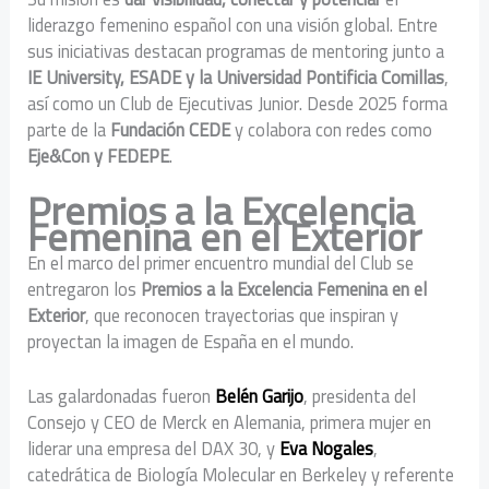
liderazgo femenino español con una visión global. Entre
sus iniciativas destacan programas de mentoring junto a
IE University, ESADE y la Universidad Pontificia Comillas
,
así como un Club de Ejecutivas Junior. Desde 2025 forma
parte de la
Fundación CEDE
y colabora con redes como
Eje&Con y FEDEPE
.
Premios a la Excelencia
Femenina en el Exterior
En el marco del primer encuentro mundial del Club se
entregaron los
Premios a la Excelencia Femenina en el
Exterior
, que reconocen trayectorias que inspiran y
proyectan la imagen de España en el mundo.
Las galardonadas fueron
Belén Garijo
, presidenta del
Consejo y CEO de Merck en Alemania, primera mujer en
liderar una empresa del DAX 30, y
Eva Nogales
,
catedrática de Biología Molecular en Berkeley y referente