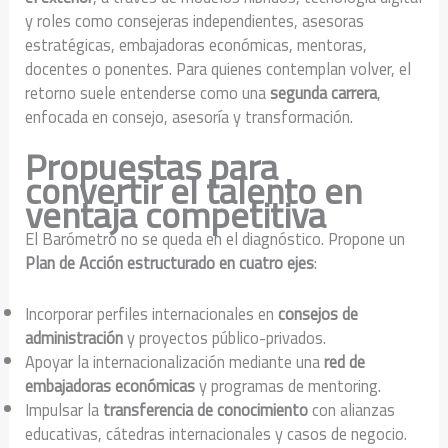
y roles como consejeras independientes, asesoras
estratégicas, embajadoras económicas, mentoras,
docentes o ponentes. Para quienes contemplan volver, el
retorno suele entenderse como una
segunda carrera
,
enfocada en consejo, asesoría y transformación.
Propuestas para
convertir el talento en
ventaja competitiva
El Barómetro no se queda en el diagnóstico. Propone un
Plan de Acción estructurado en cuatro ejes
:
Incorporar perfiles internacionales en
consejos de
administración
y proyectos público-privados.
Apoyar la internacionalización mediante una
red de
embajadoras económicas
y programas de mentoring.
Impulsar la
transferencia de conocimiento
con alianzas
educativas, cátedras internacionales y casos de negocio.