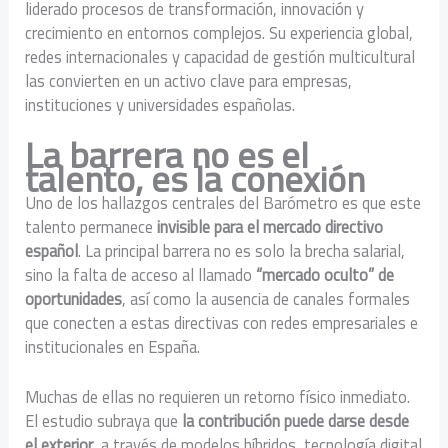
liderado procesos de transformación, innovación y
crecimiento en entornos complejos. Su experiencia global,
redes internacionales y capacidad de gestión multicultural
las convierten en un activo clave para empresas,
instituciones y universidades españolas.
La barrera no es el
talento, es la conexión
Uno de los hallazgos centrales del Barómetro es que este
talento permanece
invisible para el mercado directivo
español
. La principal barrera no es solo la brecha salarial,
sino la falta de acceso al llamado
“mercado oculto” de
oportunidades
, así como la ausencia de canales formales
que conecten a estas directivas con redes empresariales e
institucionales en España.
Muchas de ellas no requieren un retorno físico inmediato.
El estudio subraya que
la contribución puede darse desde
el exterior
, a través de modelos híbridos, tecnología digital