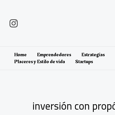
Ir
al
contenido
Home
Emprendedores
Estrategias
Placeres y Estilo de vida
Startups
inversión con prop