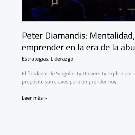
Peter Diamandis: Mentalidad,
emprender en la era de la ab
Estrategias
,
Liderazgo
El fundador de Singularity University explica por 
propósito son claves para emprender hoy.
Peter
Leer más »
Diamandis:
Mentalidad,
tecnología
y