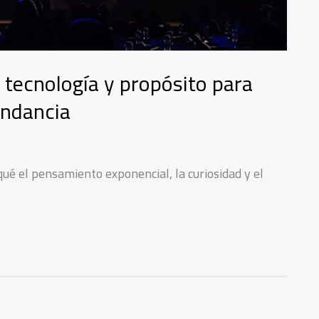
 tecnología y propósito para
undancia
qué el pensamiento exponencial, la curiosidad y el