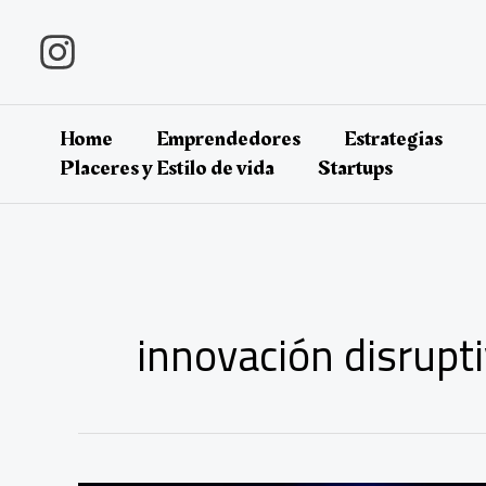
Ir
al
contenido
Home
Emprendedores
Estrategias
Placeres y Estilo de vida
Startups
innovación disrupt