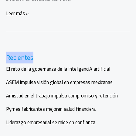
South
Leer más »
Summit
lleva
su
agenda
global
Recientes
a
Corea
El reto de la gobernanza de la InteligenciA artificial
y
Estados
ASEM impulsa visión global en empresas mexicanas
Unidos
Amistad en el trabajo impulsa compromiso y retención
Pymes fabricantes mejoran salud financiera
Liderazgo empresarial se mide en confianza