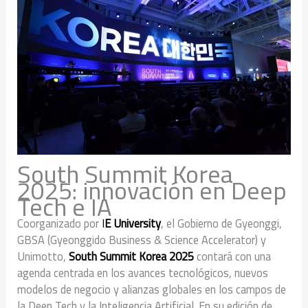
South Summit Korea
2025: innovación en Deep
Tech e IA
Coorganizado por
I
E University
, el Gobierno de Gyeonggi,
GBSA (Gyeonggido Business & Science Accelerator) y
Unimotto,
South Summit Korea 2025
contará con una
agenda centrada en los avances tecnológicos, nuevos
modelos de negocio y alianzas globales en los campos de
la Deep Tech y la Inteligencia Artificial. En su edición de