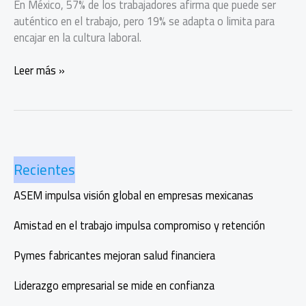
En México, 57% de los trabajadores afirma que puede ser
auténtico en el trabajo, pero 19% se adapta o limita para
encajar en la cultura laboral.
La
Leer más »
autenticidad
importa
en
el
trabajo:
Recientes
mexicanos
buscan
ASEM impulsa visión global en empresas mexicanas
ser
ellos
Amistad en el trabajo impulsa compromiso y retención
mismos
Pymes fabricantes mejoran salud financiera
Liderazgo empresarial se mide en confianza