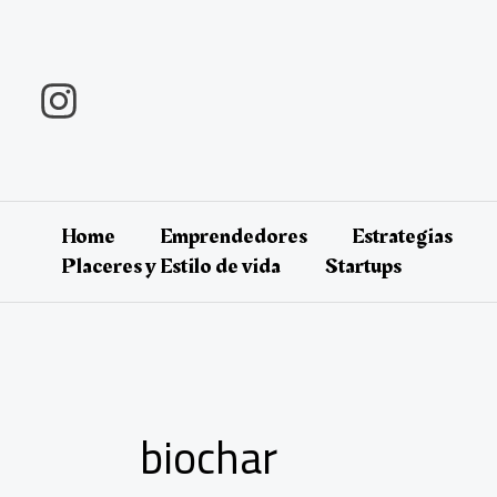
Ir
al
contenido
Home
Emprendedores
Estrategias
Placeres y Estilo de vida
Startups
biochar