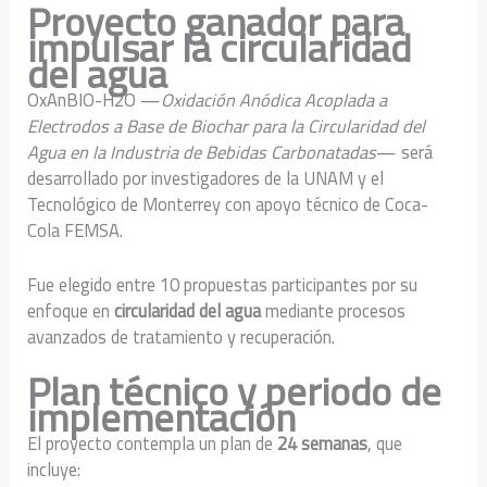
Proyecto ganador para
impulsar la circularidad
del agua
OxAnBIO-H2O —
Oxidación Anódica Acoplada a
Electrodos a Base de Biochar para la Circularidad del
Agua en la Industria de Bebidas Carbonatadas
— será
desarrollado por investigadores de la UNAM y el
Tecnológico de Monterrey con apoyo técnico de Coca-
Cola FEMSA.
Fue elegido entre 10 propuestas participantes por su
enfoque en
circularidad del agua
mediante procesos
avanzados de tratamiento y recuperación.
Plan técnico y periodo de
implementación
El proyecto contempla un plan de
24 semanas
, que
incluye: