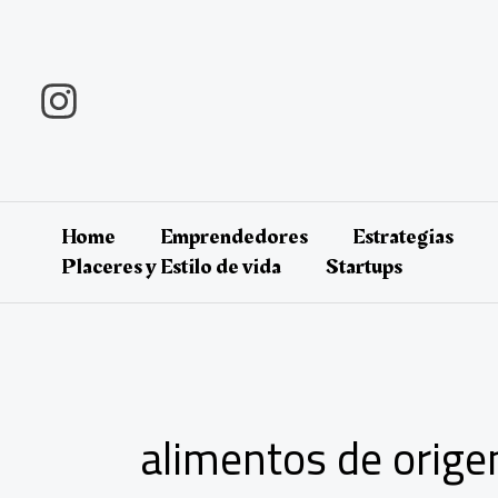
Ir
al
contenido
Home
Emprendedores
Estrategias
Placeres y Estilo de vida
Startups
alimentos de orige