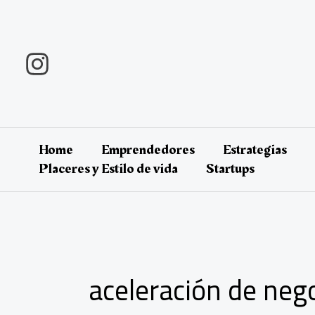
Ir
al
contenido
Home
Emprendedores
Estrategias
Placeres y Estilo de vida
Startups
aceleración de neg