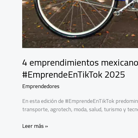
4 emprendimientos mexicanos 
#EmprendeEnTikTok 2025
Emprendedores
En esta edición de #EmprendeEnTikTok predominó 
transporte, agrotech, moda, salud, turismo y tecn
4
Leer más »
emprendimientos