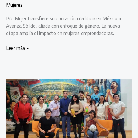
Mujeres
Pro Mujer transfiere su operación crediticia en México a
Avanza Sólido, aliada con enfoque de género. La nueva
etapa amplía el impacto en mujeres emprendedoras.
Avanza
Leer más »
Sólido
gestionará
los
créditos
de
Pro
Mujer