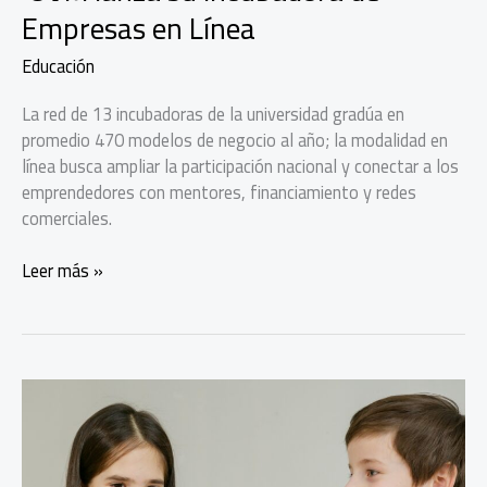
Empresas en Línea
Educación
La red de 13 incubadoras de la universidad gradúa en
promedio 470 modelos de negocio al año; la modalidad en
línea busca ampliar la participación nacional y conectar a los
emprendedores con mentores, financiamiento y redes
comerciales.
UVM
Leer más »
lanza
su
Incubadora
de
Empresas
en
Línea