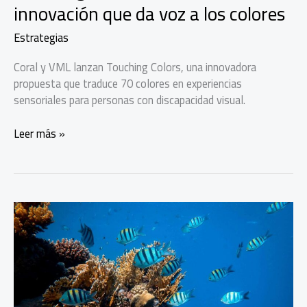
innovación que da voz a los colores
Estrategias
Coral y VML lanzan Touching Colors, una innovadora
propuesta que traduce 70 colores en experiencias
sensoriales para personas con discapacidad visual.
Touching
Leer más »
Colors,
la
conmovedora
innovación
que
da
voz
a
los
colores