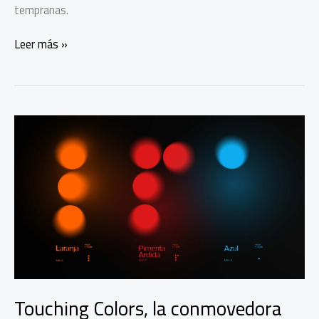
tempranas.
Prueba
Leer más »
de
sangre
para
detectar
cáncer
cervicouterino
Touching Colors, la conmovedora