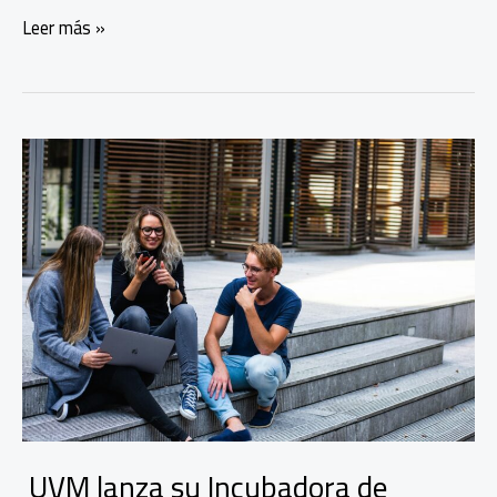
México,
Leer más »
el
nuevo
gigante
exportador
global
de
startups
tecnológicas
UVM lanza su Incubadora de