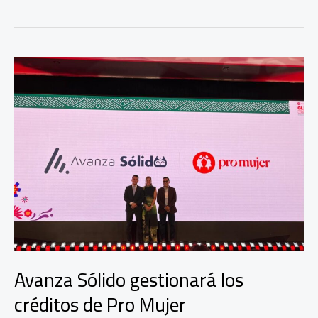
celebra
el
Día
Mundial
de
la
Franquicia
Avanza Sólido gestionará los
créditos de Pro Mujer