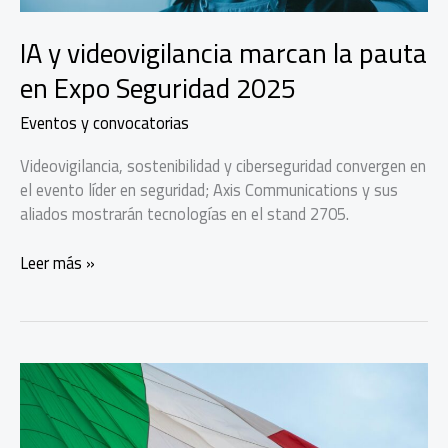
IA y videovigilancia marcan la pauta
en Expo Seguridad 2025
Eventos y convocatorias
Videovigilancia, sostenibilidad y ciberseguridad convergen en
el evento líder en seguridad; Axis Communications y sus
aliados mostrarán tecnologías en el stand 2705.
IA
Leer más »
y
videovigilancia
marcan
la
pauta
en
Expo