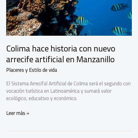
Colima hace historia con nuevo
arrecife artificial en Manzanillo
Placeres y Estilo de vida
El Sistema Arrecifal Artificial de Colima será el segundo con
vocación turística en Latinoamérica y sumará valor
ecológico, educativo y económico.
Colima
Leer más »
hace
historia
con