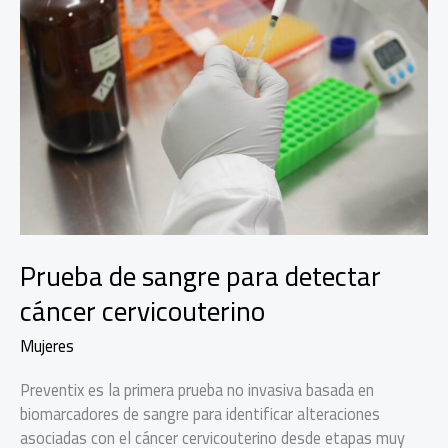
rumbo
al
Mundial
Prueba de sangre para detectar
cáncer cervicouterino
Mujeres
Preventix es la primera prueba no invasiva basada en
biomarcadores de sangre para identificar alteraciones
asociadas con el cáncer cervicouterino desde etapas muy