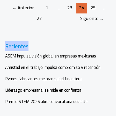
nuevo
←
Anterior
1
…
23
24
25
…
arrecife
artificial
27
Siguiente
→
en
Manzanillo
Recientes
ASEM impulsa visión global en empresas mexicanas
Amistad en el trabajo impulsa compromiso y retención
Pymes fabricantes mejoran salud financiera
Liderazgo empresarial se mide en confianza
Premio STEM 2026 abre convocatoria docente