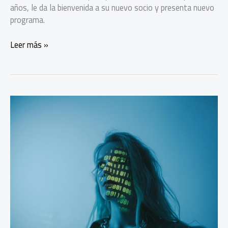
años, le da la bienvenida a su nuevo socio y presenta nuevo
programa.
Angel
Leer más »
Ventures
presenta
AV360