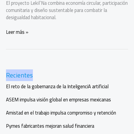
El proyecto Lekil’Na combina economía circular, participación
comunitaria y diseño sustentable para combatir la
desigualdad habitacional.
Lekil’Na,
Leer más »
el
proyecto
que
transforma
plástico
Recientes
en
hogares
El reto de la gobernanza de la InteligenciA artificial
en Chiapas
ASEM impulsa visión global en empresas mexicanas
Amistad en el trabajo impulsa compromiso y retención
Pymes fabricantes mejoran salud financiera