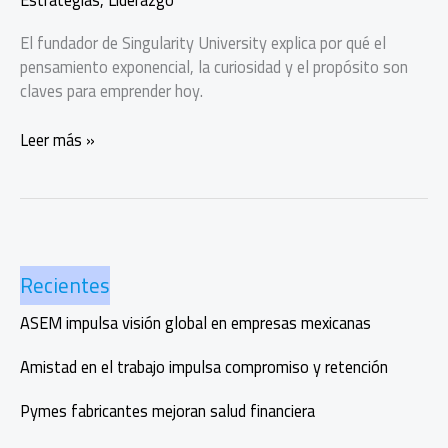
El fundador de Singularity University explica por qué el
pensamiento exponencial, la curiosidad y el propósito son
claves para emprender hoy.
Peter
Leer más »
Diamandis:
Mentalidad,
tecnología
y
propósito
Recientes
para
emprender
ASEM impulsa visión global en empresas mexicanas
en
la
Amistad en el trabajo impulsa compromiso y retención
era
de
Pymes fabricantes mejoran salud financiera
la