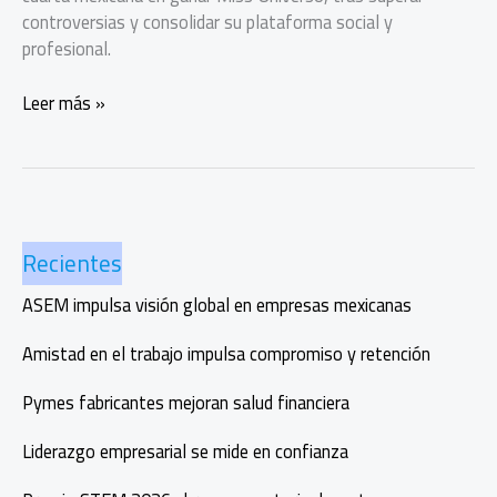
controversias y consolidar su plataforma social y
profesional.
Fátima
Leer más »
Bosch
conquista
la
corona
de
Recientes
Miss
Universo
ASEM impulsa visión global en empresas mexicanas
2025
Amistad en el trabajo impulsa compromiso y retención
Pymes fabricantes mejoran salud financiera
Liderazgo empresarial se mide en confianza