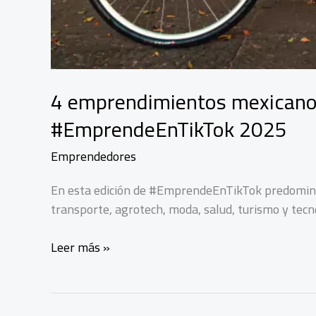
4 emprendimientos mexicanos 
#EmprendeEnTikTok 2025
Emprendedores
En esta edición de #EmprendeEnTikTok predominó 
transporte, agrotech, moda, salud, turismo y tecn
4
Leer más »
emprendimientos
mexicanos
avanzan