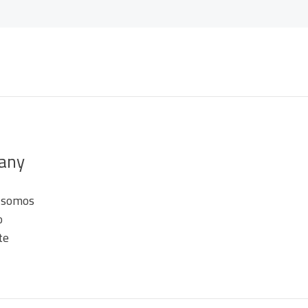
any
 somos
o
te