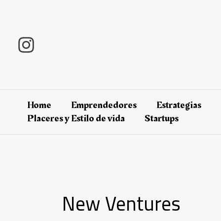
Ir
al
contenido
Home
Emprendedores
Estrategias
Placeres y Estilo de vida
Startups
New Ventures