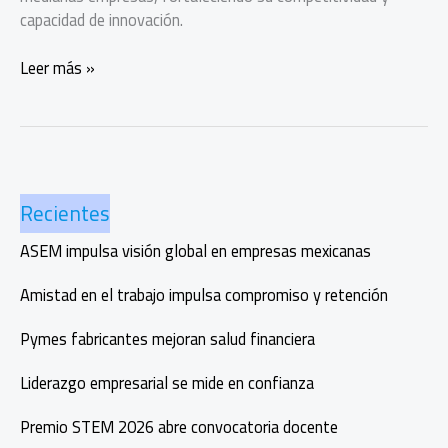
capacidad de innovación.
Huawei
Leer más »
Cloud
impulsa
a
las
pymes
Recientes
con
inteligencia
ASEM impulsa visión global en empresas mexicanas
artificial
Amistad en el trabajo impulsa compromiso y retención
Pymes fabricantes mejoran salud financiera
Liderazgo empresarial se mide en confianza
Premio STEM 2026 abre convocatoria docente