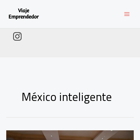
Ir
al
contenido
México inteligente