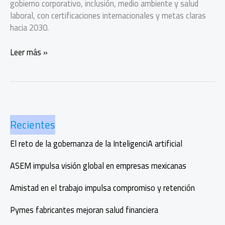
gobierno corporativo, inclusión, medio ambiente y salud
laboral, con certificaciones internacionales y metas claras
hacia 2030.
TRAXION
Leer más »
presenta
resultados
en
equidad,
energía
Recientes
limpia
y
El reto de la gobernanza de la InteligenciA artificial
gobernanza
ASEM impulsa visión global en empresas mexicanas
Amistad en el trabajo impulsa compromiso y retención
Pymes fabricantes mejoran salud financiera