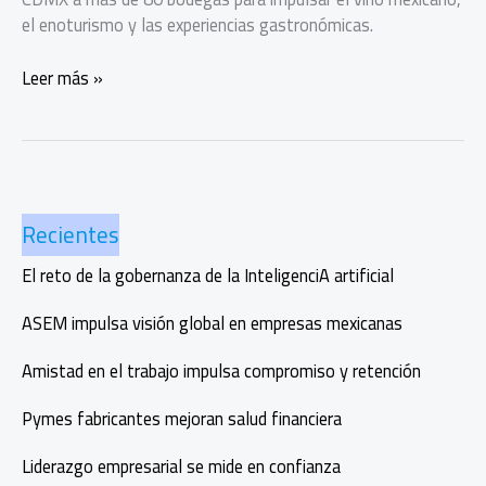
el enoturismo y las experiencias gastronómicas.
Banorte
Leer más »
Nación
de
Vinos
2026
celebra
Recientes
el
auge
El reto de la gobernanza de la InteligenciA artificial
del
vino
ASEM impulsa visión global en empresas mexicanas
mexicano
Amistad en el trabajo impulsa compromiso y retención
Pymes fabricantes mejoran salud financiera
Liderazgo empresarial se mide en confianza