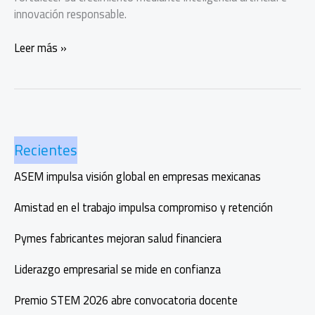
innovación responsable.
Aceleradora
Leer más »
PotencIA
MX:
IA
para
escalar
Recientes
empresas
mexicanas
ASEM impulsa visión global en empresas mexicanas
Amistad en el trabajo impulsa compromiso y retención
Pymes fabricantes mejoran salud financiera
Liderazgo empresarial se mide en confianza
Premio STEM 2026 abre convocatoria docente