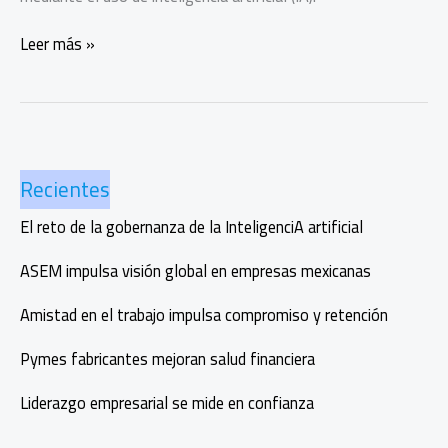
O-
Leer más »
lab
Inc,
OZARU
y
HackÜ
Recientes
ganan
el
El reto de la gobernanza de la InteligenciA artificial
TecPrize
ASEM impulsa visión global en empresas mexicanas
Amistad en el trabajo impulsa compromiso y retención
Pymes fabricantes mejoran salud financiera
Liderazgo empresarial se mide en confianza