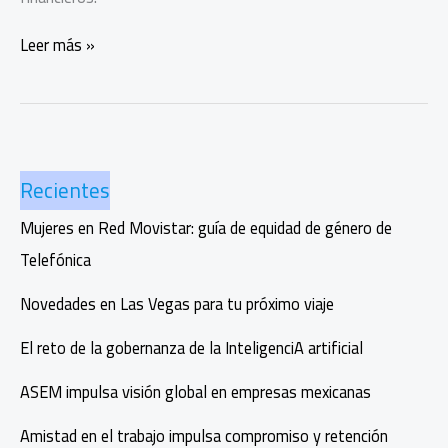
Prueba
Leer más »
de
vida
digital:
una
barrera
Recientes
clave
contra
Mujeres en Red Movistar: guía de equidad de género de
fraudes
Telefónica
Novedades en Las Vegas para tu próximo viaje
El reto de la gobernanza de la InteligenciA artificial
ASEM impulsa visión global en empresas mexicanas
Amistad en el trabajo impulsa compromiso y retención