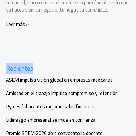
temporal, sino como una herramienta para fortalecer lo que
ya haces bien: tu negocio, tu hogar, tu comunidad.
Guía
Leer más »
para
evitar
fraudes
y
deudas
Recientes
impagables
al
ASEM impulsa visión global en empresas mexicanas
solicitar
un
Amistad en el trabajo impulsa compromiso y retención
préstamo
personal
Pymes fabricantes mejoran salud financiera
Liderazgo empresarial se mide en confianza
Premio STEM 2026 abre convocatoria docente