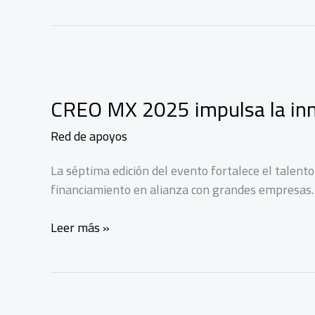
CREO MX 2025 impulsa la in
Red de apoyos
La séptima edición del evento fortalece el talen
financiamiento en alianza con grandes empresas.
CREO
Leer más »
MX
2025
impulsa
la