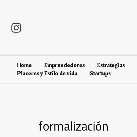
Ir
al
contenido
Home
Emprendedores
Estrategias
Placeres y Estilo de vida
Startups
formalización