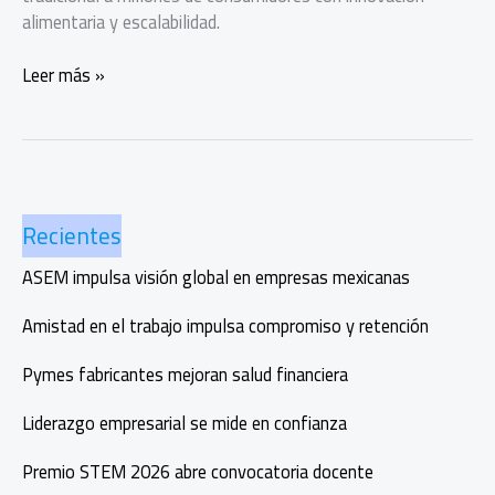
alimentaria y escalabilidad.
Yunno!
Leer más »
lanza
chilaquiles
con
Unilever
y
Recientes
acelera
su
ASEM impulsa visión global en empresas mexicanas
expansión
Amistad en el trabajo impulsa compromiso y retención
Pymes fabricantes mejoran salud financiera
Liderazgo empresarial se mide en confianza
Premio STEM 2026 abre convocatoria docente