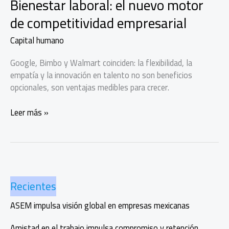
Bienestar laboral: el nuevo motor
de competitividad empresarial
Capital humano
Google, Bimbo y Walmart coinciden: la flexibilidad, la
empatía y la innovación en talento no son beneficios
opcionales, son ventajas medibles para crecer.
Bienestar
Leer más »
laboral:
el
nuevo
motor
de
Recientes
competitividad
empresarial
ASEM impulsa visión global en empresas mexicanas
Amistad en el trabajo impulsa compromiso y retención