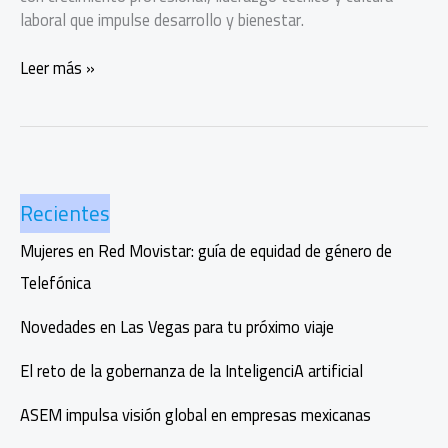
laboral que impulse desarrollo y bienestar.
Talento
Leer más »
mexicano
prioriza
crecer
y
busca
Recientes
liderazgo
técnico
Mujeres en Red Movistar: guía de equidad de género de
Telefónica
Novedades en Las Vegas para tu próximo viaje
El reto de la gobernanza de la InteligenciA artificial
ASEM impulsa visión global en empresas mexicanas