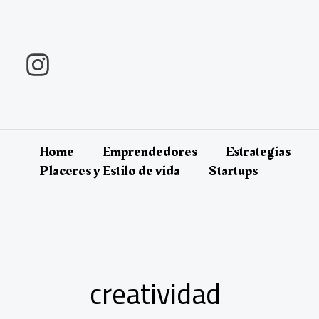
Ir
al
contenido
Home
Emprendedores
Estrategias
Placeres y Estilo de vida
Startups
creatividad