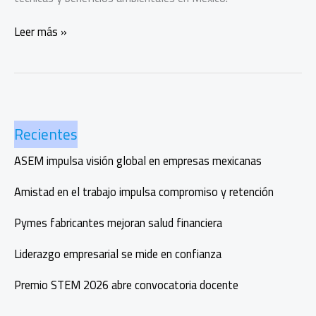
Normas
Leer más »
y
acreditación
impulsan
empresas
en
Recientes
Oaxaca
ASEM impulsa visión global en empresas mexicanas
Amistad en el trabajo impulsa compromiso y retención
Pymes fabricantes mejoran salud financiera
Liderazgo empresarial se mide en confianza
Premio STEM 2026 abre convocatoria docente