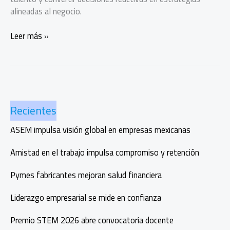
alineadas al negocio.
Cómo
Leer más »
Fleet
convierte
datos
humanos
en
Recientes
estrategia
ASEM impulsa visión global en empresas mexicanas
Amistad en el trabajo impulsa compromiso y retención
Pymes fabricantes mejoran salud financiera
Liderazgo empresarial se mide en confianza
Premio STEM 2026 abre convocatoria docente