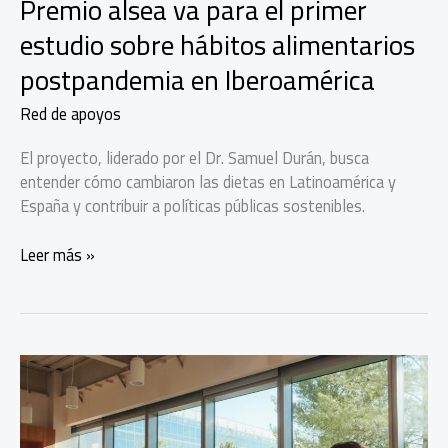
Premio alsea va para el primer
estudio sobre hábitos alimentarios
postpandemia en Iberoamérica
Red de apoyos
El proyecto, liderado por el Dr. Samuel Durán, busca
entender cómo cambiaron las dietas en Latinoamérica y
España y contribuir a políticas públicas sostenibles.
Premio
Leer más »
alsea
va
para
el
primer
estudio
sobre
hábitos