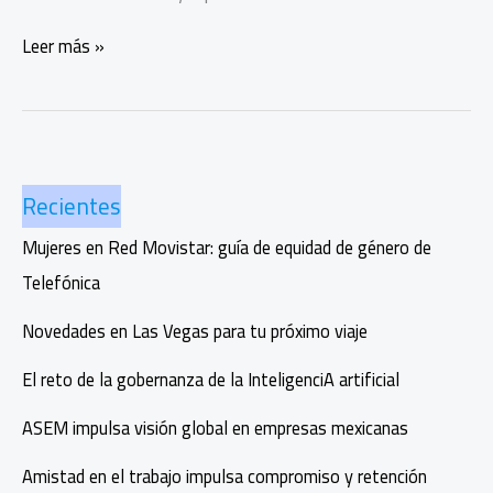
GEIAL
Leer más »
2025
revela
brechas
y
ciudades
Recientes
líderes
en
Mujeres en Red Movistar: guía de equidad de género de
emprendimiento
Telefónica
Novedades en Las Vegas para tu próximo viaje
El reto de la gobernanza de la InteligenciA artificial
ASEM impulsa visión global en empresas mexicanas
Amistad en el trabajo impulsa compromiso y retención