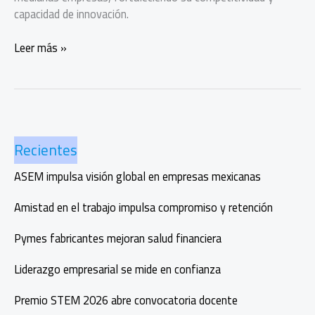
capacidad de innovación.
Huawei
Leer más »
Cloud
impulsa
a
las
pymes
Recientes
con
inteligencia
ASEM impulsa visión global en empresas mexicanas
artificial
Amistad en el trabajo impulsa compromiso y retención
Pymes fabricantes mejoran salud financiera
Liderazgo empresarial se mide en confianza
Premio STEM 2026 abre convocatoria docente