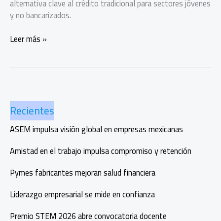
alternativa clave al crédito tradicional para sectores jóvenes
y no bancarizados.
Buy
Leer más »
Now
Pay
Later
¿competencia
o
Recientes
complemento
al
ASEM impulsa visión global en empresas mexicanas
frente
al
Amistad en el trabajo impulsa compromiso y retención
crédito
tradicional?
Pymes fabricantes mejoran salud financiera
Liderazgo empresarial se mide en confianza
Premio STEM 2026 abre convocatoria docente