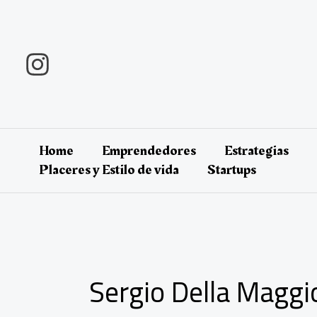
Ir
al
contenido
Home
Emprendedores
Estrategias
Placeres y Estilo de vida
Startups
Sergio Della Maggi