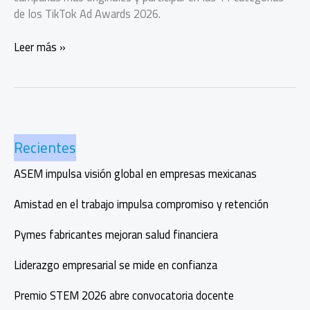
de los TikTok Ad Awards 2026.
Tu
Leer más »
emprendimiento
puede
brillar
en
TikTok
Recientes
Ad
Awards
ASEM impulsa visión global en empresas mexicanas
2026
Amistad en el trabajo impulsa compromiso y retención
Pymes fabricantes mejoran salud financiera
Liderazgo empresarial se mide en confianza
Premio STEM 2026 abre convocatoria docente