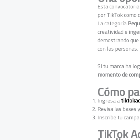
Esta convocatoria
por TikTok como c
La categoría
Pequ
creatividad e inge
demostrando que l
con las personas.
Si tu marca ha lo
momento de compa
Cómo par
Ingresa a
tiktoka
Revisa las bases y
Inscribe tu campa
TikTok A