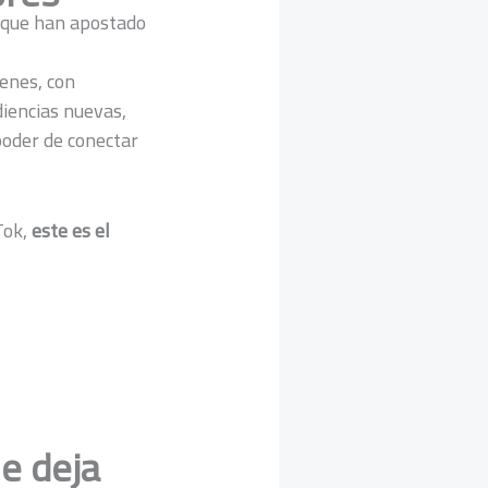
que han apostado
enes, con
diencias nuevas,
poder de conectar
Tok,
este es el
e deja