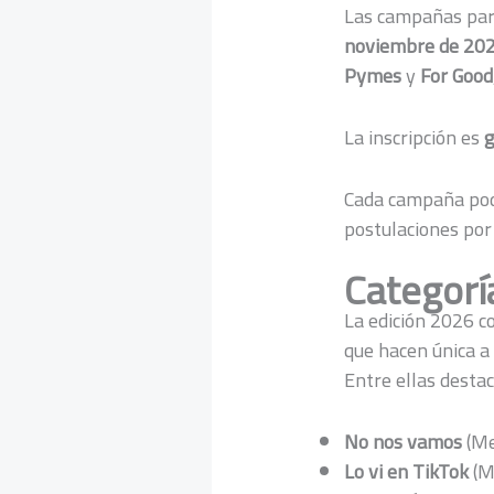
Las campañas par
noviembre de 20
Pymes
y
For Good
La inscripción es
g
Cada campaña pod
postulaciones por
Categorí
La edición 2026 
que hacen única a
Entre ellas destac
No nos vamos
(Me
Lo vi en TikTok
(Me