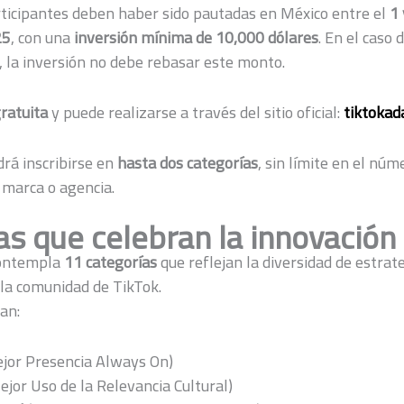
ticipantes deben haber sido pautadas en México entre el
1 
25
, con una
inversión mínima de 10,000 dólares
. En el caso 
, la inversión no debe rebasar este monto.
ratuita
y puede realizarse a través del sitio oficial:
tiktoka
rá inscribirse en
hasta dos categorías
, sin límite en el núm
 marca o agencia.
as que celebran la innovación
contempla
11 categorías
que reflejan la diversidad de estrat
 la comunidad de TikTok.
an:
jor Presencia Always On)
jor Uso de la Relevancia Cultural)