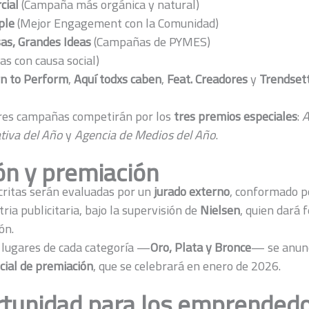
cial
(Campaña más orgánica y natural)
ple
(Mejor Engagement con la Comunidad)
s, Grandes Ideas
(Campañas de PYMES)
s con causa social)
n to Perform
,
Aquí todxs caben
,
Feat. Creadores
y
Trendset
res campañas competirán por los
tres premios especiales
:
A
tiva del Año
y
Agencia de Medios del Año
.
ón y premiación
ritas serán evaluadas por un
jurado externo
, conformado p
tria publicitaria, bajo la supervisión de
Nielsen
, quien dará f
ón.
 lugares de cada categoría —
Oro, Plata y Bronce
— se anunc
ial de premiación
, que se celebrará en enero de 2026.
tunidad para los emprended