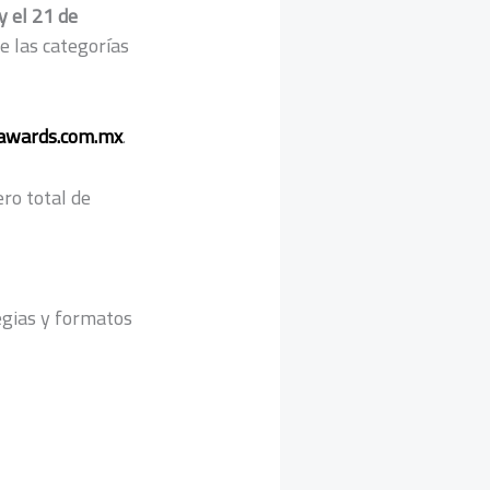
y el 21 de
de las categorías
dawards.com.m
x
.
ero total de
egias y formatos