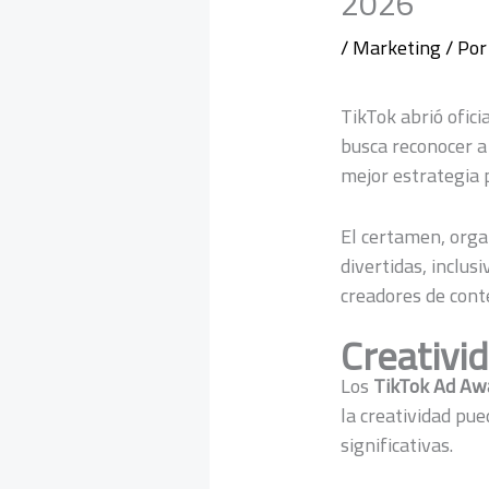
2026
/
Marketing
/ Po
TikTok abrió ofic
busca reconocer a
mejor estrategia 
El certamen, org
divertidas, inclus
creadores de conte
Creativi
Los
TikTok Ad Aw
la creatividad pu
significativas.