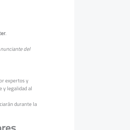
ter
.
nunciante del
or expertos y
e y legalidad al
iarán durante la
ores