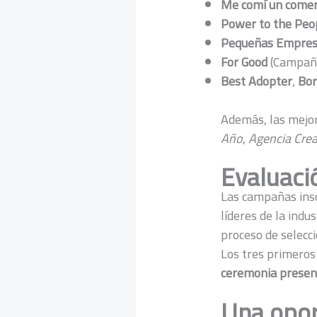
Me comí un comer
Power to the Peo
Pequeñas Empresa
For Good
(Campaña
Best Adopter
,
Bor
Además, las mejo
Año
,
Agencia Crea
Evaluaci
Las campañas insc
líderes de la indus
proceso de selecci
Los tres primeros
ceremonia presenc
Una opor