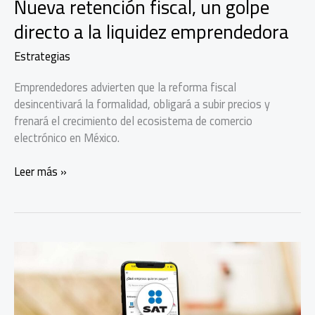
Nueva retención fiscal, un golpe
directo a la liquidez emprendedora
Estrategias
Emprendedores advierten que la reforma fiscal
desincentivará la formalidad, obligará a subir precios y
frenará el crecimiento del ecosistema de comercio
electrónico en México.
Nueva
Leer más »
retención
fiscal,
un
golpe
directo
a
la
liquidez