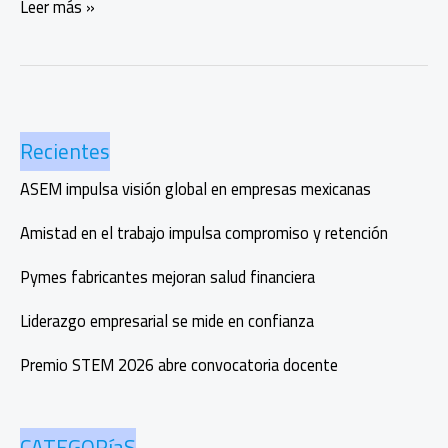
Ahora
Leer más »
ya
puedes
pagar
tus
impuestos
Recientes
desde
la
ASEM impulsa visión global en empresas mexicanas
cuenta
digital
Amistad en el trabajo impulsa compromiso y retención
de
Mercado
Pymes fabricantes mejoran salud financiera
Pago
Liderazgo empresarial se mide en confianza
Premio STEM 2026 abre convocatoria docente
CATEGORíaS